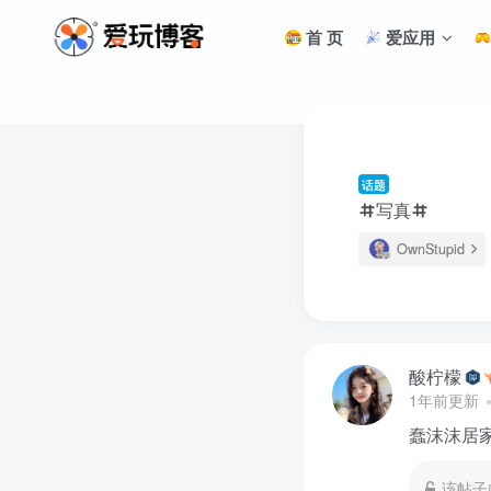
首 页
爱应用
话题
写真
OwnStupid
酸柠檬
1年前更新
蠢沫沫居
该帖子