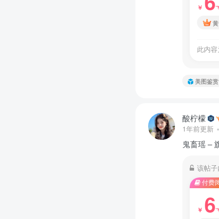
6
￥
黄
此内容
美图鉴赏
酸柠檬
1年前更新
鬼畜瑶 –
该帖子
付费
6
￥