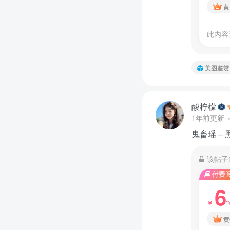
黄
此内容
美图鉴赏
酸柠檬
1年前更新
鬼畜瑶 –
该帖子
付费
6
￥
黄