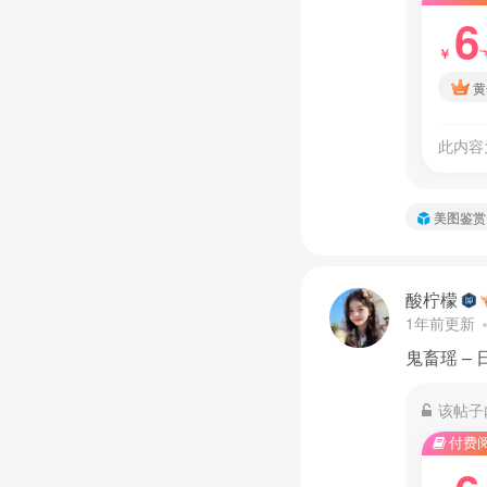
6
￥
黄
此内容
美图鉴赏
酸柠檬
1年前更新
鬼畜瑶 – 日常
该帖子
付费