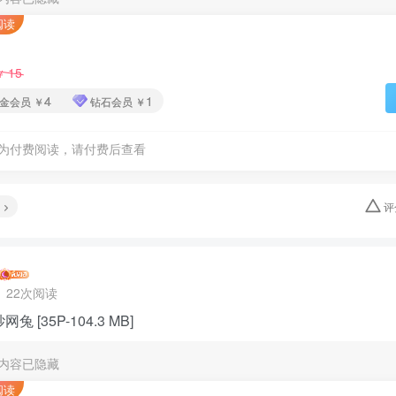
阅读
15
￥
4
1
金会员
￥
钻石会员
￥
为付费阅读，请付费后查看
关注公众号后发
评
请输入验证码
登
22次阅读
扫码登录即表示同意
网兔 [35P-104.3 MB]
内容已隐藏
阅读