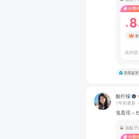
付费
8
￥
黄
此内容
美图鉴赏
酸柠檬
1年前更新
鬼畜瑶 – 纱
该帖子
付费