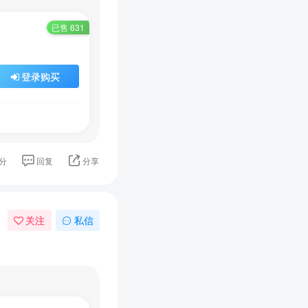
已售 631
登录购买
送
获取验证码
“验证码”
分
回复
分享
录
关注
私信
用户协议
、
隐私声明