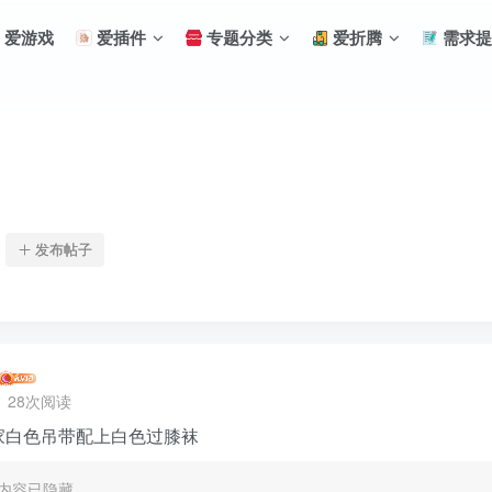
爱游戏
爱插件
专题分类
爱折腾
需求提
发布帖子
28次阅读
扫码登录
家白色吊带配上白色过膝袜
使用
其它方式登录
或
注册
内容已隐藏