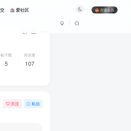
交
爱社区
开通会员
帖子数
阅读量
5
107
关注
私信