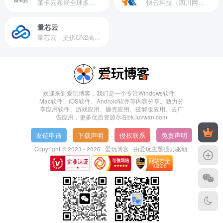
莱卡云布局全球多个地理区域。提供服务有：境外云服务器、国内云服务器、独立服务器、服务器托管、CDN、SSL证书、游戏服务器等业务。
快云科技（四川网联快云科技有限公司）成立于2021年，主营互联网业务平台服务提供商。公司专注为用户提供低价高性能云计算产品，致力于云计算应用的易用性开发，并引导云计算在国内普及
量芯云
量芯云 - 提供CN2高速香港美国云服务器&专业高防服务器租用等云服务器供应商
欢迎来到爱玩博客，我们是一个专注Windows软件、
Mac软件、iOS软件、Android软件等内容分享。致力分
享应用软件、游戏应用、砸壳应用、破解版应用、去广
告应用，更多优质资源尽在bk.luvwan.com
友链申请
-
下载声明
-
侵权联系
-
免责声明
Copyright © 2023 - 2025 ·
爱玩博客
· 由
爱玩主题
强力驱动.