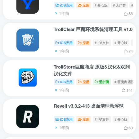
iOS应用
应用
# 开心版
# 无广告
# Tro
1年前
68
TrollClear 巨魔环境系统清理工具 v1.0
iOS应用
应用
# IPA文件
# 开心版
# Tr
1年前
74
TrollStore巨魔商店 原版&汉化&双列
汉化文件
iOS应用
应用
爱折腾
# 巨魔商店汉化
1年前
141
Reveil v3.3.2-413 桌面清理悬浮球
iOS应用
应用
# IPA文件
# 开心版
# Re
1年前
60