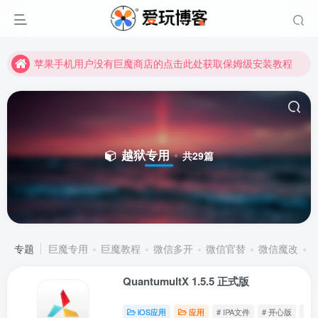
苹果手机用户没有巨魔商店的点击此处获取保姆级安装教程
未找到所需资源？欢迎提交您的需求，我们将尽快为您处理。
苹果手机用户没有巨魔商店的点击此处获取保姆级安装教程
越狱专用
共29篇
登录
专题
巨魔专用
巨魔教程
微信多开
微信官替
微信魔改
没有账号？立即注册
QuantumultX 1.5.5 正式版
用户名或邮箱
iOS应用
应用
# IPA文件
# 开心版
# 