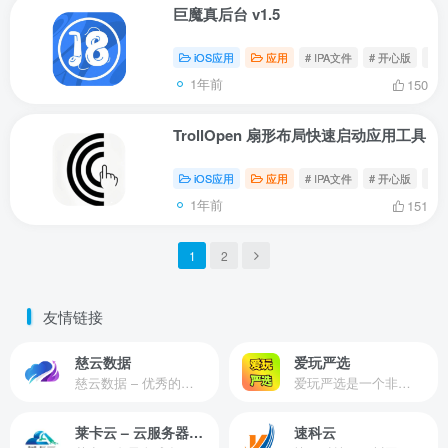
巨魔真后台 v1.5
iOS应用
应用
# IPA文件
# 开心版
# 
1年前
150
TrollOpen 扇形布局快速启动应用工具
iOS应用
应用
# IPA文件
# 开心版
# Tr
1年前
151
1
2
友情链接
慈云数据
爱玩严选
慈云数据 – 优秀的云服务器服务商，提供最具有性价比的产品。慈云数据是开发者必不可少的良心云
爱玩严选是一个非常有保障且性价比极高的虚拟商城，包括但不限于苹果证书、技术指导、会员充值等多种虚拟服务！
莱卡云 – 云服务器提供商
速科云