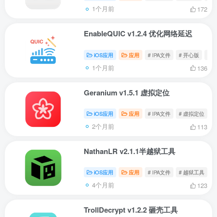
登录密码
1个月前
172
找回密码
记住登录
EnableQUIC v1.2.4 优化网络延迟
登录
iOS应用
应用
# IPA文件
# 开心版
# E
1个月前
136
社交账号登录
Geranium v1.5.1 虚拟定位
使用社交账号登录即表示同意
用户协议
、
隐私声明
iOS应用
应用
# IPA文件
# 虚拟定位
#
2个月前
113
NathanLR v2.1.1半越狱工具
iOS应用
应用
# IPA文件
# 越狱工具
#
4个月前
123
TrollDecrypt v1.2.2 砸壳工具