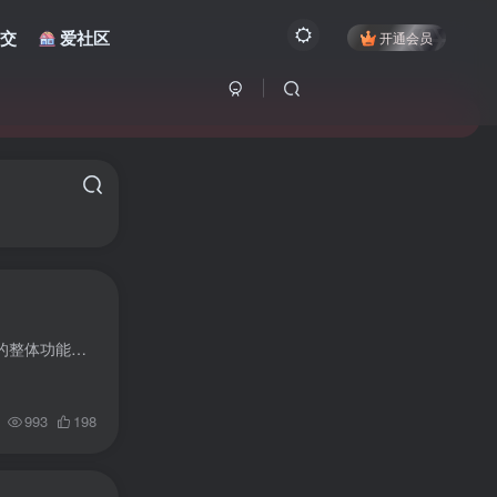
交
爱社区
开通会员
RebootTools (重启工具) v1.2.1 是一款巨魔专用的系统快速重启、注销、重启用户空间的工具，这款工具的整体功能相对来说比较简单，功能也就是上述提及到的三个主要功能。为了针对部分用户进行对...
993
198