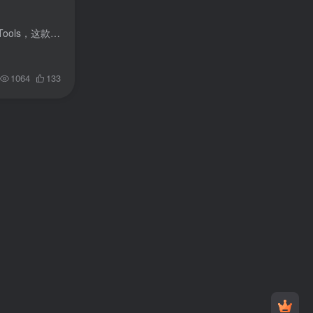
应用简介 使用教程 详细图文教程 - 点击展开查看 探索一款便捷工具，让您的iPhone体验升级——RebootTools，这款轻量级应用能够让您轻松实现一键注销或重启iPhone，对于那些追求效率的用户来说...
1064
133