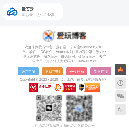
量芯云
量芯云 - 提供CN2高速香港美国云服务器&专业高防服务器租用等云服务器供应商
欢迎来到爱玩博客，我们是一个专注Windows软件、
Mac软件、iOS软件、Android软件等内容分享。致力分
享应用软件、游戏应用、砸壳应用、破解版应用、去广
告应用，更多优质资源尽在bk.luvwan.com
友链申请
-
下载声明
-
侵权联系
-
免责声明
Copyright © 2023 - 2025 ·
爱玩博客
· 由
爱玩主题
强力驱动.
扫码添加客服微信
扫码关注微信公众号