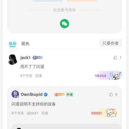
社交账号登录
只看作者
最新
最热
jack1
1
用不了了闪退
9个月前
回复
48259
OwnStupid
0
作者
闪退说明不支持你的设备
9个月前
@
jack1
回复
00001