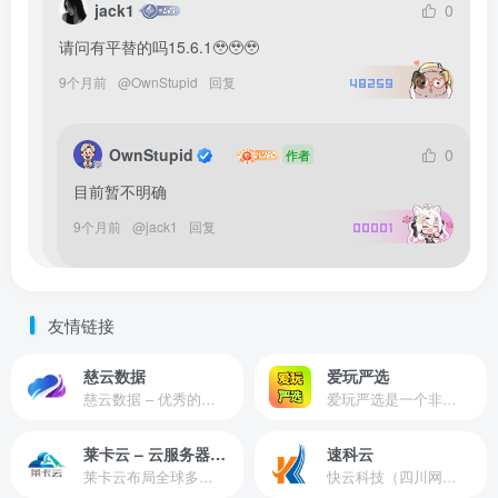
jack1
0
请问有平替的吗15.6.1🥹🥹🥹
9个月前
@
OwnStupid
回复
48259
OwnStupid
0
作者
目前暂不明确
9个月前
@
jack1
回复
00001
友情链接
慈云数据
爱玩严选
慈云数据 – 优秀的云服务器服务商，提供最具有性价比的产品。慈云数据是开发者必不可少的良心云
爱玩严选是一个非常有保障且性价比极高的虚拟商城，包括但不限于苹果证书、技术指导、会员充值等多种虚拟服务！
莱卡云 – 云服务器提供商
速科云
莱卡云布局全球多个地理区域。提供服务有：境外云服务器、国内云服务器、独立服务器、服务器托管、CDN、SSL证书、游戏服务器等业务。
快云科技（四川网联快云科技有限公司）成立于2021年，主营互联网业务平台服务提供商。公司专注为用户提供低价高性能云计算产品，致力于云计算应用的易用性开发，并引导云计算在国内普及