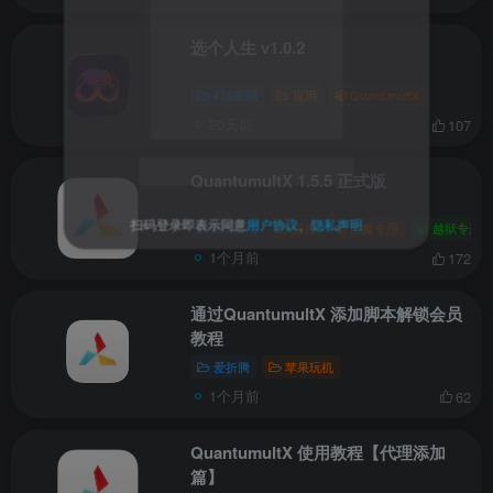
选个人生 v1.0.2
iOS应用
应用
QuantumultX
20天前
107
QuantumultX 1.5.5 正式版
扫码登录即表示同意
用户协议
、
隐私声明
iOS应用
应用
巨魔专用
越狱专用
1个月前
172
通过QuantumultX 添加脚本解锁会员
教程
爱折腾
苹果玩机
1个月前
62
QuantumultX 使用教程【代理添加
篇】