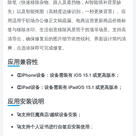
除笔（快速移除杂物、路人及遮挡物，AI智能填补背景缺
失）以及智能抠图（高精度边缘识别，一秒更换背景）
。应
用适用于职场办公修正文稿疏漏、电商运营更新商品价格标
签与移除水印、生活创意移除风景照干扰项等场景
。支持高
清导出，确保修复后的图片细节依然锐利
。界面设计简约清
关注公众号后发送
获取验证码
“验证码”
爽，点选涂抹即可完成修复
。
请输入验证码
应用兼容性
登录
👏iPhone设备：设备需装有 iOS 15.1 或更高版本；
👏iPad设备：设备需装有 iPadOS 15.1 或更高版本；
扫码登录即表示同意
用户协议
、
隐私声明
应用安装说明
🚀支持巨魔商店/越狱设备安装；
🚀支持个人证书进行自签后安装使用
；