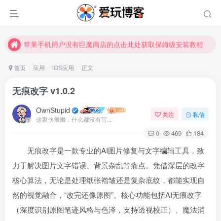
苹果手机用户没有巨魔商店的点击此处获取保姆级安装教程
未找到所需资源？欢迎提交您的需求，我们将尽快为您处理。
苹果手机用户没有巨魔商店的点击此处获取保姆级安装教程
首页
应用
iOS应用
正文
无痕改字 v1.0.2
OwnStupid
关注
私信
这家伙很懒，什么都没有写...
0
469
184
无痕改字是一款专业的AI图片修复与文字编辑工具，致
扫码登录
力于解决图片文字错误、背景杂乱等痛点。凭借深层的改字
使用
其它方式登录
或
注册
核心算法，无论是处理纸张褶皱还是复杂底纹，都能实现自
然的视觉融合，“改完还像原图”
。核心功能包括AI无痕改字
（深度识别原图笔迹风格与色泽，支持透视校正）、魔法消