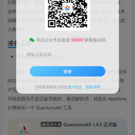
们想看到的。那么，本篇教程就带着大家来实际操作一遍，
这样后期如果忘记如何添加或者其它问题的话，那么，再来
回顾一下本篇文章的教程即可。好了，废话不多说，我们进
入教程吧！
关注公众号后发送
获取验证码
“验证码”
准备工作
请输入验证码
准备QuantumultX 工具；
登录
Tips1：如果你已经有巨魔商店的话，可以使用本站提供
的QuantumultX工具下载后进行巨魔安装就可以了，证书用
扫码登录即表示同意
用户协议
、
隐私声明
户无法使用。如果在后期使用的过程中出现某些问题的话，
可能是因为不是正版导致的，最优解的话，就是在 AppStore
付费购买一个 QuantumultX 工具。
QuantumultX 1.5.5 正式版
会员专属