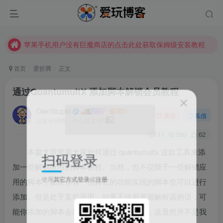
苹果手机用户没有巨魔商店的点击此处获取保姆级安装教程
未找到所需资源？欢迎提交您的需求，我们将尽快为您处理。
苹果手机用户没有巨魔商店的点击此处获取保姆级安装教程
首页
爱折腾
正文
通过QuantumultX 添加脚本解锁会员教程
OwnStupid
关注
私信
这家伙很懒，什么都没有写...
11
580
62
本篇文章带着大家如何通过 quantumultx 这款工具来添
扫码登录
加一些解锁应用的脚本教程。当然，也不仅限于一些解锁应
使用
其它方式登录
或
注册
用的脚本，如果你有一些其它的功能实现的脚本也可以进行
添加。但是处于某些原因，如果不使用资源解析器的话，可
能你添加的脚本会出现报错等之类的问题，这显然并不是我