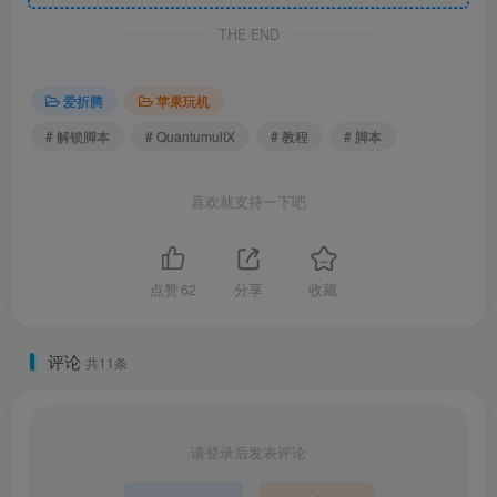
THE END
爱折腾
苹果玩机
# 解锁脚本
# QuantumultX
# 教程
# 脚本
喜欢就支持一下吧
点赞
62
分享
收藏
评论
共11条
请登录后发表评论