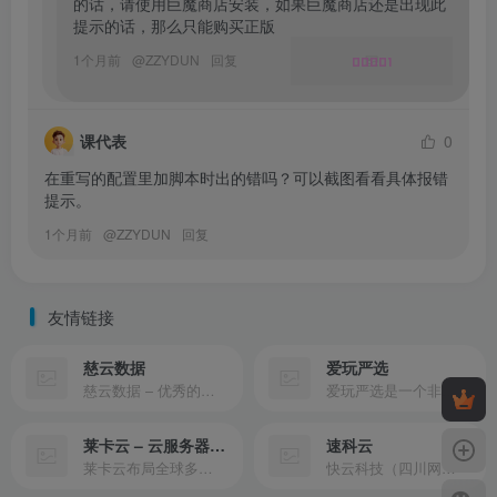
的话，请使用巨魔商店安装，如果巨魔商店还是出现此
提示的话，那么只能购买正版
1个月前
@
ZZYDUN
回复
00001
课代表
0
在重写的配置里加脚本时出的错吗？可以截图看看具体报错
提示。
1个月前
@
ZZYDUN
回复
友情链接
慈云数据
爱玩严选
慈云数据 – 优秀的云服务器服务商，提供最具有性价比的产品。慈云数据是开发者必不可少的良心云
爱玩严选是一个非常有保障且性价比极高的虚拟商城，包括但不限于苹果证书、技术指导、会员充值等多种虚拟服务！
莱卡云 – 云服务器提供商
速科云
莱卡云布局全球多个地理区域。提供服务有：境外云服务器、国内云服务器、独立服务器、服务器托管、CDN、SSL证书、游戏服务器等业务。
快云科技（四川网联快云科技有限公司）成立于2021年，主营互联网业务平台服务提供商。公司专注为用户提供低价高性能云计算产品，致力于云计算应用的易用性开发，并引导云计算在国内普及