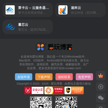
莱卡云 – 云服务器提供商
速科云
莱卡云布局全球多个地理区域。提供服务有：境外云服务器、国内云服务器、独立服务器、服务器托管、CDN、SSL证书、游戏服务器等业务。
快云科技（四川网联快云科技有限公司）成立于2021年，主营互联网业务平台服务提供商。公司专注为用户提供低价高性能云计算产品，致力于云计算应用的易用性开发，并引导云计算在国内普及
量芯云
量芯云 - 提供CN2高速香港美国云服务器&专业高防服务器租用等云服务器供应商
欢迎来到爱玩博客，我们是一个专注Windows软件、
Mac软件、iOS软件、Android软件等内容分享。致力分
享应用软件、游戏应用、砸壳应用、破解版应用、去广
告应用，更多优质资源尽在bk.luvwan.com
友链申请
-
下载声明
-
侵权联系
-
免责声明
Copyright © 2023 - 2025 ·
爱玩博客
· 由
爱玩主题
强力驱动.