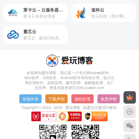
莱卡云 – 云服务器提供商
速科云
莱卡云布局全球多个地理区域。提供服务有：境外云服务器、国内云服务器、独立服务器、服务器托管、CDN、SSL证书、游戏服务器等业务。
快云科技（四川网联快云科技有限公司）成立于2021年，主营互联网业务平台服务提供商。公司专注为用户提供低价高性能云计算产品，致力于云计算应用的易用性开发，并引导云计算在国内普及
量芯云
量芯云 - 提供CN2高速香港美国云服务器&专业高防服务器租用等云服务器供应商
欢迎来到爱玩博客，我们是一个专注Windows软件、
Mac软件、iOS软件、Android软件等内容分享。致力分
享应用软件、游戏应用、砸壳应用、破解版应用、去广
告应用，更多优质资源尽在bk.luvwan.com
友链申请
-
下载声明
-
侵权联系
-
免责声明
Copyright © 2023 - 2025 ·
爱玩博客
· 由
爱玩主题
强力驱动.