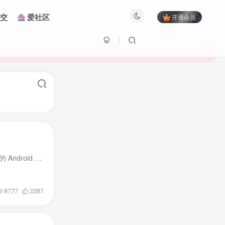
交
爱社区
开通会员
应用简介 📱🖥️ RustDesk 远程控制软件：安全便捷的 Android 版本！ 🌐🔒🔒 安全远程访问：借助 RustDesk 的 Android 版本，你可以安全地远程访问你的计算机，保护你的数据隐私，无论身在何处...
8777
2287