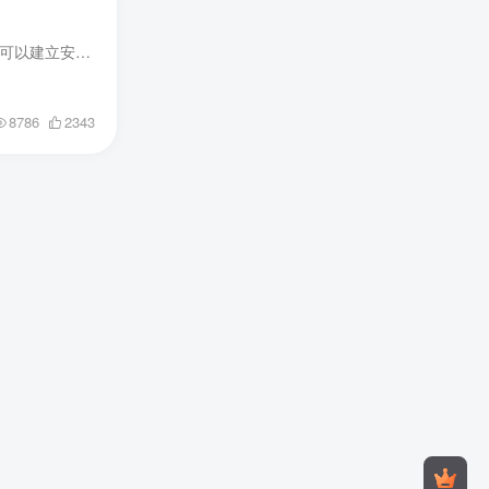
应用简介 🖥️🔒 RustDesk远程控制软件：安全可靠，掌控远程计算机！ 🌐🔑🔒 安全连接：利用RustDesk，你可以建立安全加密的远程连接，保护你的数据和隐私，让远程访问更加安全可靠！🔌 简单易...
8786
2343