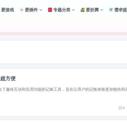
爱游戏
爱插件
专题分类
爱折腾
需求提
记账超方便
0