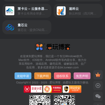
莱卡云 – 云服务器提供商
速科云
莱卡云布局全球多个地理区域。提供服务有：境外云服务器、国内云服务器、独立服务器、服务器托管、CDN、SSL证书、游戏服务器等业务。
快云科技（四川网联快云科技有限公司）成立于2021年，主营互联网业务平台服务提供商。公司专注为用户提供低价高性能云计算产品，致力于云计算应用的易用性开发，并引导云计算在国内普及
量芯云
量芯云 - 提供CN2高速香港美国云服务器&专业高防服务器租用等云服务器供应商
欢迎来到爱玩博客，我们是一个专注Windows软件、
Mac软件、iOS软件、Android软件等内容分享。致力分
享应用软件、游戏应用、砸壳应用、破解版应用、去广
告应用，更多优质资源尽在bk.luvwan.com
友链申请
-
下载声明
-
侵权联系
-
免责声明
Copyright © 2023 - 2025 ·
爱玩博客
· 由
爱玩主题
强力驱动.