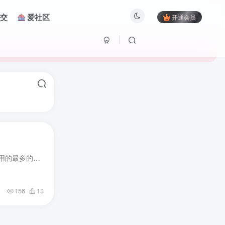
交
爱社区
开通会员
哈喽，大家好，我是爱玩博客，今天给大家带来的是2023宝塔面板最新V8.0.0开心企业版。目前大家建站用的最多的大概都是宝塔面板吧？因为可视化的界面让运维不再是困难。大家都知道宝塔面板内的很...
156
13