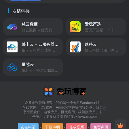
友情链接
慈云数据
爱玩严选
慈云数据 – 优秀的云服务器服务商，提供最具有性价比的产品。慈云数据是开发者必不可少的良心云
爱玩严选是一个非常有保障且性价比极高的虚拟商城，包括但不限于苹果证书、技术指导、会员充值等多种虚拟服务！
莱卡云 – 云服务器提供商
速科云
莱卡云布局全球多个地理区域。提供服务有：境外云服务器、国内云服务器、独立服务器、服务器托管、CDN、SSL证书、游戏服务器等业务。
快云科技（四川网联快云科技有限公司）成立于2021年，主营互联网业务平台服务提供商。公司专注为用户提供低价高性能云计算产品，致力于云计算应用的易用性开发，并引导云计算在国内普及
量芯云
量芯云 - 提供CN2高速香港美国云服务器&专业高防服务器租用等云服务器供应商
欢迎来到爱玩博客，我们是一个专注Windows软件、
Mac软件、iOS软件、Android软件等内容分享。致力分
享应用软件、游戏应用、砸壳应用、破解版应用、去广
告应用，更多优质资源尽在bk.luvwan.com
友链申请
-
下载声明
-
侵权联系
-
免责声明