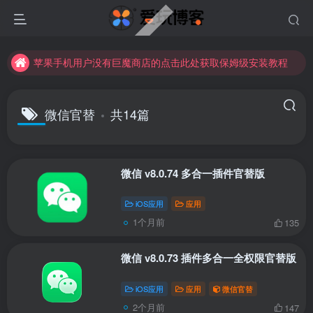
苹果手机用户没有巨魔商店的点击此处获取保姆级安装教程
未找到所需资源？欢迎提交您的需求，我们将尽快为您处理。
苹果手机用户没有巨魔商店的点击此处获取保姆级安装教程
微信官替
共14篇
微信 v8.0.74 多合一插件官替版
iOS应用
应用
1个月前
135
微信 v8.0.73 插件多合一全权限官替版
iOS应用
应用
微信官替
2个月前
147