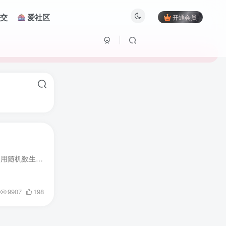
交
爱社区
开通会员
游戏简介 这款德州扑克游戏提供了一个与全球数百万玩家竞技的平台，主要特色包括： 公平游戏保证：使用随机数生成器(RNG)，经过独立认证，确保游戏公平性。 多种赌场游戏：集成了二十一点、奥马...
9907
198