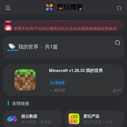
苹果手机用户没有巨魔商店的点击此处获取保姆级安装教程
未找到所需资源？欢迎提交您的需求，我们将尽快为您处理。
苹果手机用户没有巨魔商店的点击此处获取保姆级安装教程
我的世界
共1篇
Minecraft v1.26.33 我的世界
爱游戏
25天前
77
友情链接
慈云数据
爱玩严选
慈云数据 – 优秀的云服务器服务商，提供最具有性价比的产品。慈云数据是开发者必不可少的良心云
爱玩严选是一个非常有保障且性价比极高的虚拟商城，包括但不限于苹果证书、技术指导、会员充值等多种虚拟服务！