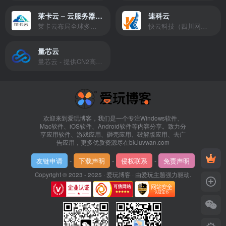
莱卡云 – 云服务器提供商
速科云
莱卡云布局全球多个地理区域。提供服务有：境外云服务器、国内云服务器、独立服务器、服务器托管、CDN、SSL证书、游戏服务器等业务。
快云科技（四川网联快云科技有限公司）成立于2021年，主营互联网业务平台服务提供商。公司专注为用户提供低价高性能云计算产品，致力于云计算应用的易用性开发，并引导云计算在国内普及
量芯云
量芯云 - 提供CN2高速香港美国云服务器&专业高防服务器租用等云服务器供应商
欢迎来到爱玩博客，我们是一个专注Windows软件、
Mac软件、iOS软件、Android软件等内容分享。致力分
享应用软件、游戏应用、砸壳应用、破解版应用、去广
告应用，更多优质资源尽在bk.luvwan.com
友链申请
-
下载声明
-
侵权联系
-
免责声明
Copyright © 2023 - 2025 ·
爱玩博客
· 由
爱玩主题
强力驱动.