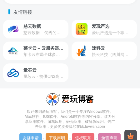
友情链接
慈云数据
爱玩严选
慈云数据 – 优秀的云服务器服务商，提供最具有性价比的产品。慈云数据是开发者必不可少的良心云
爱玩严选是一个非常有保障且性价比极高的虚拟商城，包括但不限于苹果证书、技术指导、会员充值等多种虚拟服务！
莱卡云 – 云服务器提供商
速科云
莱卡云布局全球多个地理区域。提供服务有：境外云服务器、国内云服务器、独立服务器、服务器托管、CDN、SSL证书、游戏服务器等业务。
快云科技（四川网联快云科技有限公司）成立于2021年，主营互联网业务平台服务提供商。公司专注为用户提供低价高性能云计算产品，致力于云计算应用的易用性开发，并引导云计算在国内普及
量芯云
量芯云 - 提供CN2高速香港美国云服务器&专业高防服务器租用等云服务器供应商
欢迎来到爱玩博客，我们是一个专注Windows软件、
Mac软件、iOS软件、Android软件等内容分享。致力分
享应用软件、游戏应用、砸壳应用、破解版应用、去广
告应用，更多优质资源尽在bk.luvwan.com
友链申请
-
下载声明
-
侵权联系
-
免责声明