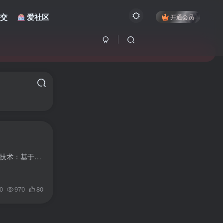
交
爱社区
开通会员
应用简介 拦截猫（原垃圾贪吃猫）是一款利用AI技术进行垃圾短信和电话过滤的应用，主要特点如下： AI技术：基于先进的人工智能技术，实现离线状态下的垃圾短信和电话拦截。 样本训练：基于数万...
0
970
80