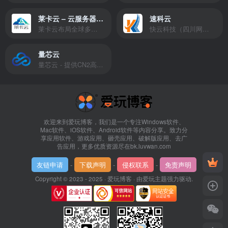
莱卡云 – 云服务器提供商
速科云
莱卡云布局全球多个地理区域。提供服务有：境外云服务器、国内云服务器、独立服务器、服务器托管、CDN、SSL证书、游戏服务器等业务。
快云科技（四川网联快云科技有限公司）成立于2021年，主营互联网业务平台服务提供商。公司专注为用户提供低价高性能云计算产品，致力于云计算应用的易用性开发，并引导云计算在国内普及
量芯云
量芯云 - 提供CN2高速香港美国云服务器&专业高防服务器租用等云服务器供应商
欢迎来到爱玩博客，我们是一个专注Windows软件、
Mac软件、iOS软件、Android软件等内容分享。致力分
享应用软件、游戏应用、砸壳应用、破解版应用、去广
告应用，更多优质资源尽在bk.luvwan.com
友链申请
-
下载声明
-
侵权联系
-
免责声明
Copyright © 2023 - 2025 ·
爱玩博客
· 由
爱玩主题
强力驱动.