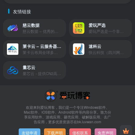
友情链接
慈云数据
爱玩严选
慈云数据 – 优秀的云服务器服务商，提供最具有性价比的产品。慈云数据是开发者必不可少的良心云
爱玩严选是一个非常有保障且性价比极高的虚拟商城，包括但不限于苹果证书、技术指导、会员充值等多种虚拟服务！
莱卡云 – 云服务器提供商
速科云
莱卡云布局全球多个地理区域。提供服务有：境外云服务器、国内云服务器、独立服务器、服务器托管、CDN、SSL证书、游戏服务器等业务。
快云科技（四川网联快云科技有限公司）成立于2021年，主营互联网业务平台服务提供商。公司专注为用户提供低价高性能云计算产品，致力于云计算应用的易用性开发，并引导云计算在国内普及
量芯云
量芯云 - 提供CN2高速香港美国云服务器&专业高防服务器租用等云服务器供应商
欢迎来到爱玩博客，我们是一个专注Windows软件、
Mac软件、iOS软件、Android软件等内容分享。致力分
享应用软件、游戏应用、砸壳应用、破解版应用、去广
告应用，更多优质资源尽在bk.luvwan.com
友链申请
-
下载声明
-
侵权联系
-
免责声明