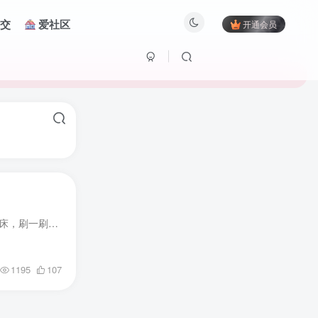
交
爱社区
开通会员
直播吧 v6.8.5 去广告是知名体育信息平台，体育爱好者在这里看直播、刷新闻、聊主队、查数据。早上起床，刷一刷直播吧，昨晚欧洲足坛战况如何； 中午休息，刷一刷直播吧，看一看NBA哪个队又赢了...
1195
107