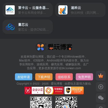
莱卡云 – 云服务器提供商
速科云
莱卡云布局全球多个地理区域。提供服务有：境外云服务器、国内云服务器、独立服务器、服务器托管、CDN、SSL证书、游戏服务器等业务。
快云科技（四川网联快云科技有限公司）成立于2021年，主营互联网业务平台服务提供商。公司专注为用户提供低价高性能云计算产品，致力于云计算应用的易用性开发，并引导云计算在国内普及
量芯云
量芯云 - 提供CN2高速香港美国云服务器&专业高防服务器租用等云服务器供应商
欢迎来到爱玩博客，我们是一个专注Windows软件、
Mac软件、iOS软件、Android软件等内容分享。致力分
享应用软件、游戏应用、砸壳应用、破解版应用、去广
告应用，更多优质资源尽在bk.luvwan.com
友链申请
-
下载声明
-
侵权联系
-
免责声明
Copyright © 2023 - 2025 ·
爱玩博客
· 由
爱玩主题
强力驱动.