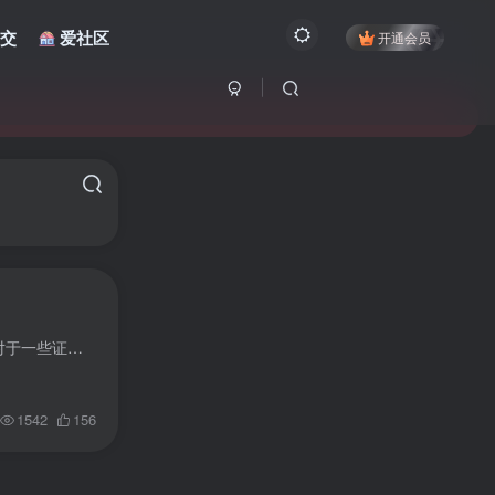
交
爱社区
开通会员
之前发布过一篇 番茄小说&畅听&红果短剧提示”低版本不安全”解决方案 【巨魔篇】 既然有巨魔篇，那么对于一些证书用户来说也得需要一些解决方案才行，这篇文章就给证书用户带来一篇关...
1542
156