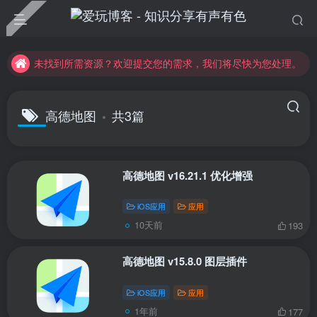
未找到所需资源？欢迎提交您的需求，我们将尽快为您处理。
苹果手机用户没有巨魔商店的点击此处获取保姆级安装教程
未找到所需资源？欢迎提交您的需求，我们将尽快为您处理。
苹果手机用户没有巨魔商店的点击此处获取保姆级安装教程
高德地图
共3篇
高德地图 v16.21.1 优化增强
iOS应用
应用
10天前
193
高德地图 v15.8.0 图层插件
iOS应用
应用
1年前
177