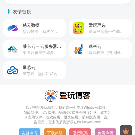
友情链接
慈云数据
爱玩严选
慈云数据 – 优秀的云服务器服务商，提供最具有性价比的产品。慈云数据是开发者必不可少的良心云
爱玩严选是一个非常有保障且性价比极高的虚拟商城，包括但不限于苹果证书、技术指导、会员充值等多种虚拟服务！
莱卡云 – 云服务器提供商
速科云
莱卡云布局全球多个地理区域。提供服务有：境外云服务器、国内云服务器、独立服务器、服务器托管、CDN、SSL证书、游戏服务器等业务。
快云科技（四川网联快云科技有限公司）成立于2021年，主营互联网业务平台服务提供商。公司专注为用户提供低价高性能云计算产品，致力于云计算应用的易用性开发，并引导云计算在国内普及
量芯云
量芯云 - 提供CN2高速香港美国云服务器&专业高防服务器租用等云服务器供应商
欢迎来到爱玩博客，我们是一个专注Windows软件、
Mac软件、iOS软件、Android软件等内容分享。致力分
享应用软件、游戏应用、砸壳应用、破解版应用、去广
告应用，更多优质资源尽在bk.luvwan.com
友链申请
-
下载声明
-
侵权联系
-
免责声明