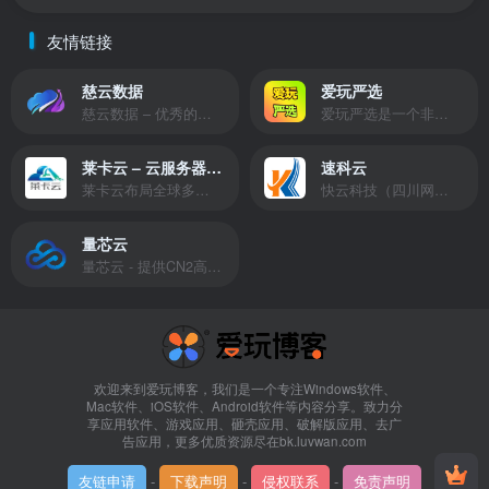
友情链接
慈云数据
爱玩严选
慈云数据 – 优秀的云服务器服务商，提供最具有性价比的产品。慈云数据是开发者必不可少的良心云
爱玩严选是一个非常有保障且性价比极高的虚拟商城，包括但不限于苹果证书、技术指导、会员充值等多种虚拟服务！
莱卡云 – 云服务器提供商
速科云
莱卡云布局全球多个地理区域。提供服务有：境外云服务器、国内云服务器、独立服务器、服务器托管、CDN、SSL证书、游戏服务器等业务。
快云科技（四川网联快云科技有限公司）成立于2021年，主营互联网业务平台服务提供商。公司专注为用户提供低价高性能云计算产品，致力于云计算应用的易用性开发，并引导云计算在国内普及
量芯云
量芯云 - 提供CN2高速香港美国云服务器&专业高防服务器租用等云服务器供应商
欢迎来到爱玩博客，我们是一个专注Windows软件、
Mac软件、iOS软件、Android软件等内容分享。致力分
享应用软件、游戏应用、砸壳应用、破解版应用、去广
告应用，更多优质资源尽在bk.luvwan.com
友链申请
-
下载声明
-
侵权联系
-
免责声明