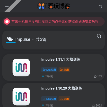
苹果手机用户没有巨魔商店的点击此处获取保姆级安装教程
未找到所需资源？欢迎提交您的需求，我们将尽快为您处理。
苹果手机用户没有巨魔商店的点击此处获取保姆级安装教程
Impulse
共2篇
Impulse 1.31.1 大脑训练
iOS应用
应用
2年前
177
Impulse 1.30.20 大脑训练
iOS应用
应用
2年前
2024