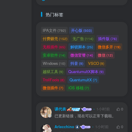
热门标签
IPA文件
开心版
(792)
(503)
付费砸壳
无广告
插件版
(152)
(114)
(76)
无根插件
解锁脚本
微信多开
(65)
(25)
(19)
安卓软件
微信官替
微信
(14)
(14)
(12)
Windows
抖音
VSCO
(10)
(9)
(9)
。
越狱工具
QuantumultX脚本
(9)
(9)
TrollFools
QuantumultX
(8)
(7)
用户协议
、
隐私声明
微信插件
iOS 移植
(7)
(7)
课代表
1小时前
0
已更新链接，现在可以正常下载啦。
Arlecchino
1小时前
0