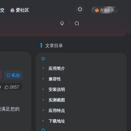
交
爱社区
开通会员
文章目录
应用简介
私信
兼容性
9
2657
安装说明
实测截图
能满足您的
应用特点
下载地址