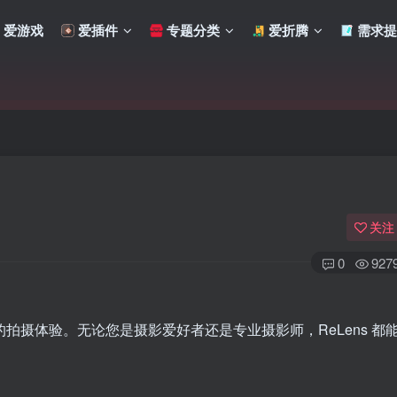
爱游戏
爱插件
专题分类
爱折腾
需求提
关注
0
927
的拍摄体验。无论您是摄影爱好者还是专业摄影师，ReLens 都
扫码登录
使用
其它方式登录
或
注册