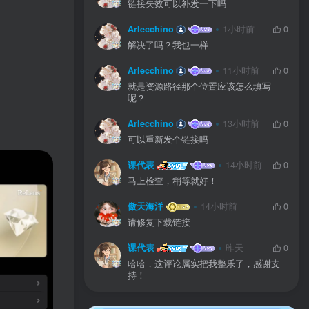
链接失效可以补发一下吗
Arlecchino
1小时前
0
解决了吗？我也一样
Arlecchino
11小时前
0
就是资源路径那个位置应该怎么填写
呢？
Arlecchino
13小时前
0
可以重新发个链接吗
课代表
14小时前
0
马上检查，稍等就好！
傲天海洋
14小时前
0
请修复下载链接
课代表
昨天
0
哈哈，这评论属实把我整乐了，感谢支
持！