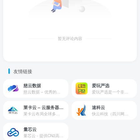
暂无评论内容
友情链接
慈云数据
爱玩严选
慈云数据 – 优秀的云服务器服务商，提供最具有性价比的产品。慈云数据是开发者必不可少的良心云
爱玩严选是一个非常有保障且性价比极高的虚拟商城，包括但不限于苹果证书、技术指导、会员充值等多种虚拟服务！
莱卡云 – 云服务器提供商
速科云
莱卡云布局全球多个地理区域。提供服务有：境外云服务器、国内云服务器、独立服务器、服务器托管、CDN、SSL证书、游戏服务器等业务。
快云科技（四川网联快云科技有限公司）成立于2021年，主营互联网业务平台服务提供商。公司专注为用户提供低价高性能云计算产品，致力于云计算应用的易用性开发，并引导云计算在国内普及
量芯云
量芯云 - 提供CN2高速香港美国云服务器&专业高防服务器租用等云服务器供应商