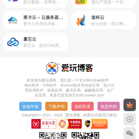
慈云数据 – 优秀的云服务器服务商，提供最具有性价比的产品。慈云数据是开发者必不可少的良心云
爱玩严选是一个非常有保障且性价比极高的虚拟商城，包括但不限于苹果证书、技术指导、会员充值等多种虚拟服务！
莱卡云 – 云服务器提供商
速科云
莱卡云布局全球多个地理区域。提供服务有：境外云服务器、国内云服务器、独立服务器、服务器托管、CDN、SSL证书、游戏服务器等业务。
快云科技（四川网联快云科技有限公司）成立于2021年，主营互联网业务平台服务提供商。公司专注为用户提供低价高性能云计算产品，致力于云计算应用的易用性开发，并引导云计算在国内普及
量芯云
量芯云 - 提供CN2高速香港美国云服务器&专业高防服务器租用等云服务器供应商
欢迎来到爱玩博客，我们是一个专注Windows软件、
Mac软件、iOS软件、Android软件等内容分享。致力分
享应用软件、游戏应用、砸壳应用、破解版应用、去广
告应用，更多优质资源尽在bk.luvwan.com
友链申请
-
下载声明
-
侵权联系
-
免责声明
Copyright © 2023 - 2025 ·
爱玩博客
· 由
爱玩主题
强力驱动.