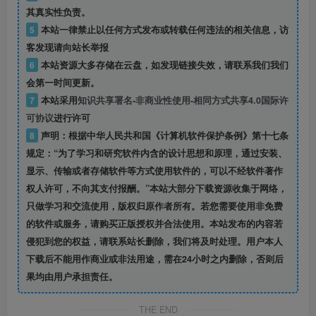
其真实性负责。
5
本站一律禁止以任何方式发布或转载任何违法的相关信息，访
客发现请向站长举报
6
本站资源大多存储在云盘，如发现链接失效，请联系我们我们
会第一时间更新。
7
本站采用
知识共享署名-非商业性使用-相同方式共享4.0国际许
可协议
进行许可
8
声明：根据中华人民共和国《计算机软件保护条例》第十七条
规定：“为了学习和研究软件内含的设计思想和原理，通过安装、
显示、传输或者存储软件等方式使用软件的，可以不经软件著作
权人许可，不向其支付报酬。”本站大部分下载资源收集于网络，
只做学习和交流使用，版权归原作者所有。若您需要使用非免费
的软件或服务，请购买正版授权并合法使用。本站发布的内容若
侵犯到您的权益，请联系站长删除，我们将及时处理。用户本人
下载后不能用作商业或非法用途，需在24小时之内删除，否则后
果均由用户承担责任。
THE END