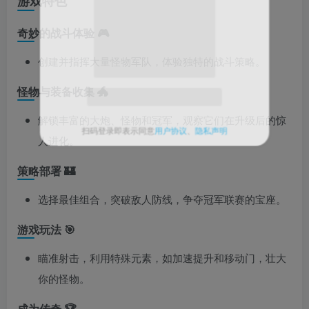
游戏特色
奇妙的战斗体验 🎮
创建并指挥大量怪物军队，体验独特的战斗策略。
关注公众号后发送
获取验证码
“验证码”
怪物与装备收集 🐲
请输入验证码
解锁丰富的大炮、怪物和冠军，观察它们在升级后的惊
人进化。
登录
策略部署 🏰
扫码登录即表示同意
用户协议
、
隐私声明
选择最佳组合，突破敌人防线，争夺冠军联赛的宝座。
游戏玩法 🎯
瞄准射击，利用特殊元素，如加速提升和移动门，壮大
你的怪物。
成为传奇 🏆