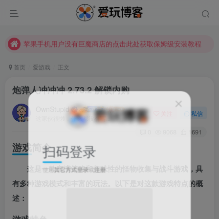
苹果手机用户没有巨魔商店的点击此处获取保姆级安装教程
未找到所需资源？欢迎提交您的需求，我们将尽快为您处理。
苹果手机用户没有巨魔商店的点击此处获取保姆级安装教程
首页
爱游戏
正文
炮弹人冲冲冲 2.73.2 解锁内购
OwnStupid
关注
私信
这家伙很懒，什么都没有写...
0
9068
1691
扫码登录
游戏简介
这是一款充满策略和趣味性的怪物收集与战斗游戏，具
使用
其它方式登录
或
注册
有多种游戏模式和丰富的玩法。以下是对这款游戏特点的概
述：