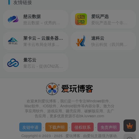
友情链接
慈云数据
爱玩严选
慈云数据 – 优秀的云服务器服务商，提供最具有性价比的产品。慈云数据是开发者必不可少的良心云
爱玩严选是一个非常有保障且性价比极高的虚拟商城，包括但不限于苹果证书、技术指导、会员充值等多种虚拟服务！
莱卡云 – 云服务器提供商
速科云
莱卡云布局全球多个地理区域。提供服务有：境外云服务器、国内云服务器、独立服务器、服务器托管、CDN、SSL证书、游戏服务器等业务。
快云科技（四川网联快云科技有限公司）成立于2021年，主营互联网业务平台服务提供商。公司专注为用户提供低价高性能云计算产品，致力于云计算应用的易用性开发，并引导云计算在国内普及
量芯云
量芯云 - 提供CN2高速香港美国云服务器&专业高防服务器租用等云服务器供应商
欢迎来到爱玩博客，我们是一个专注Windows软件、
Mac软件、iOS软件、Android软件等内容分享。致力分
享应用软件、游戏应用、砸壳应用、破解版应用、去广
告应用，更多优质资源尽在bk.luvwan.com
友链申请
-
下载声明
-
侵权联系
-
免责声明
Copyright © 2023 - 2025 ·
爱玩博客
· 由
爱玩主题
强力驱动.