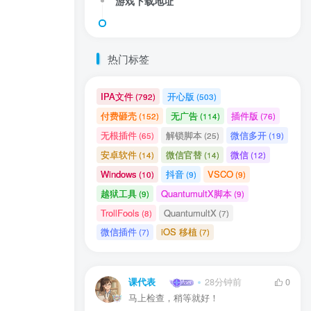
游戏下载地址
热门标签
IPA文件
开心版
(792)
(503)
付费砸壳
无广告
插件版
(152)
(114)
(76)
无根插件
解锁脚本
微信多开
(65)
(25)
(19)
安卓软件
微信官替
微信
(14)
(14)
(12)
Windows
抖音
VSCO
(10)
(9)
(9)
越狱工具
QuantumultX脚本
(9)
(9)
TrollFools
QuantumultX
(8)
(7)
微信插件
iOS 移植
(7)
(7)
课代表
28分钟前
0
马上检查，稍等就好！