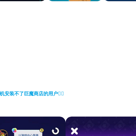
。
机安装不了巨魔商店的用户
👈🏼