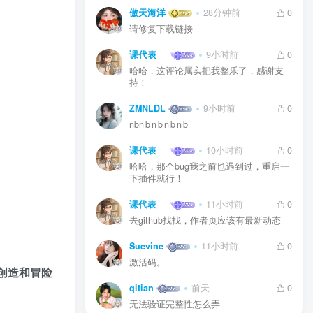
傲天海洋
28分钟前
0
请修复下载链接
课代表
9小时前
0
哈哈，这评论属实把我整乐了，感谢支
持！
ZMNLDL
9小时前
0
nbn b n b n b n b
课代表
10小时前
0
哈哈，那个bug我之前也遇到过，重启一
下插件就行！
课代表
11小时前
0
去github找找，作者页应该有最新动态
Suevine
11小时前
0
激活码。
创造和冒险
qitian
前天
0
无法验证完整性怎么弄