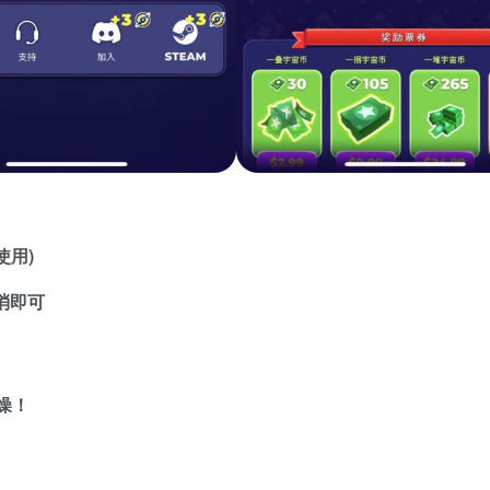
使用)
消即可
燥！