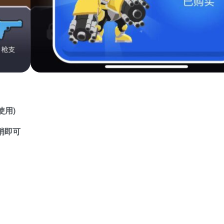
使用)
消即可