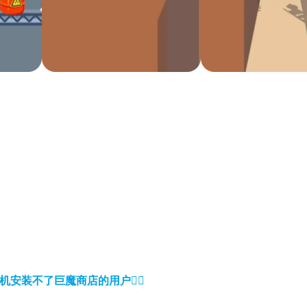
。
机安装不了巨魔商店的用户
👈🏼