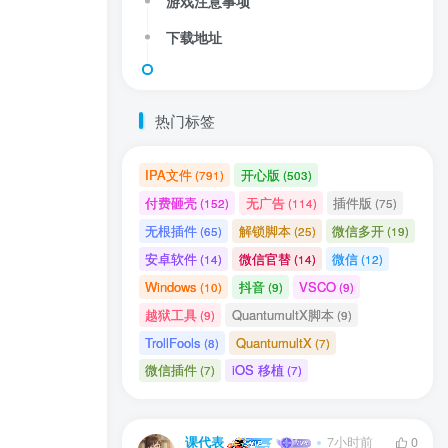
游戏注意事项
下载地址
热门标签
IPA文件
开心版
(791)
(503)
送
获取验证码
“验证码”
付费砸壳
无广告
插件版
(152)
(114)
(75)
无根插件
解锁脚本
微信多开
(65)
(25)
(19)
安卓软件
微信官替
微信
(14)
(14)
(12)
Windows
抖音
VSCO
(10)
(9)
(9)
录
越狱工具
QuantumultX脚本
(9)
(9)
TrollFools
QuantumultX
(8)
(7)
用户协议
、
隐私声明
微信插件
iOS 移植
(7)
(7)
课代表
7小时前
0