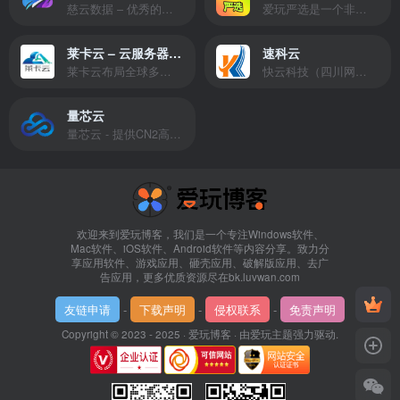
慈云数据 – 优秀的云服务器服务商，提供最具有性价比的产品。慈云数据是开发者必不可少的良心云
爱玩严选是一个非常有保障且性价比极高的虚拟商城，包括但不限于苹果证书、技术指导、会员充值等多种虚拟服务！
莱卡云 – 云服务器提供商
速科云
莱卡云布局全球多个地理区域。提供服务有：境外云服务器、国内云服务器、独立服务器、服务器托管、CDN、SSL证书、游戏服务器等业务。
快云科技（四川网联快云科技有限公司）成立于2021年，主营互联网业务平台服务提供商。公司专注为用户提供低价高性能云计算产品，致力于云计算应用的易用性开发，并引导云计算在国内普及
量芯云
量芯云 - 提供CN2高速香港美国云服务器&专业高防服务器租用等云服务器供应商
欢迎来到爱玩博客，我们是一个专注Windows软件、
Mac软件、iOS软件、Android软件等内容分享。致力分
享应用软件、游戏应用、砸壳应用、破解版应用、去广
告应用，更多优质资源尽在bk.luvwan.com
友链申请
-
下载声明
-
侵权联系
-
免责声明
Copyright © 2023 - 2025 ·
爱玩博客
· 由
爱玩主题
强力驱动.