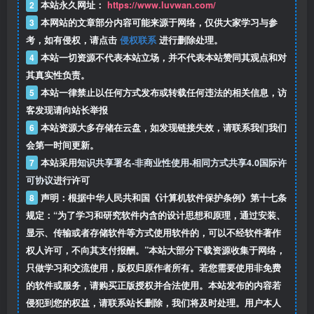
2
本站永久网址：
https://www.luvwan.com/
3
本网站的文章部分内容可能来源于网络，仅供大家学习与参
考，如有侵权，请点击
侵权联系
进行删除处理。
4
本站一切资源不代表本站立场，并不代表本站赞同其观点和对
其真实性负责。
5
本站一律禁止以任何方式发布或转载任何违法的相关信息，访
客发现请向站长举报
6
本站资源大多存储在云盘，如发现链接失效，请联系我们我们
会第一时间更新。
7
本站采用
知识共享署名-非商业性使用-相同方式共享4.0国际许
可协议
进行许可
8
声明：根据中华人民共和国《计算机软件保护条例》第十七条
规定：“为了学习和研究软件内含的设计思想和原理，通过安装、
显示、传输或者存储软件等方式使用软件的，可以不经软件著作
权人许可，不向其支付报酬。”本站大部分下载资源收集于网络，
只做学习和交流使用，版权归原作者所有。若您需要使用非免费
的软件或服务，请购买正版授权并合法使用。本站发布的内容若
侵犯到您的权益，请联系站长删除，我们将及时处理。用户本人