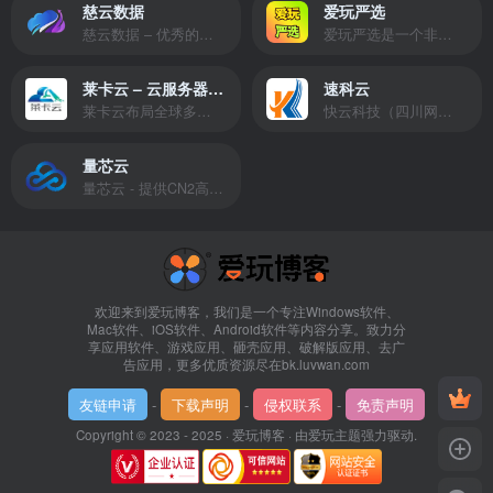
慈云数据
爱玩严选
慈云数据 – 优秀的云服务器服务商，提供最具有性价比的产品。慈云数据是开发者必不可少的良心云
爱玩严选是一个非常有保障且性价比极高的虚拟商城，包括但不限于苹果证书、技术指导、会员充值等多种虚拟服务！
莱卡云 – 云服务器提供商
速科云
莱卡云布局全球多个地理区域。提供服务有：境外云服务器、国内云服务器、独立服务器、服务器托管、CDN、SSL证书、游戏服务器等业务。
快云科技（四川网联快云科技有限公司）成立于2021年，主营互联网业务平台服务提供商。公司专注为用户提供低价高性能云计算产品，致力于云计算应用的易用性开发，并引导云计算在国内普及
量芯云
量芯云 - 提供CN2高速香港美国云服务器&专业高防服务器租用等云服务器供应商
欢迎来到爱玩博客，我们是一个专注Windows软件、
Mac软件、iOS软件、Android软件等内容分享。致力分
享应用软件、游戏应用、砸壳应用、破解版应用、去广
告应用，更多优质资源尽在bk.luvwan.com
友链申请
-
下载声明
-
侵权联系
-
免责声明
Copyright © 2023 - 2025 ·
爱玩博客
· 由
爱玩主题
强力驱动.