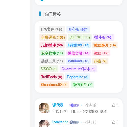
热门标签
IPA文件
开心版
(798)
(507)
付费砸壳
无广告
插件版
(152)
(114)
(76)
无根插件
解锁脚本
微信多开
(65)
(25)
(19)
安卓软件
微信官替
微信
(14)
(14)
(12)
越狱工具
Windows
抖音
(11)
(10)
(9)
VSCO
QuantumultX脚本
(9)
(9)
TrollFools
Dopamine
(8)
(8)
QuantumultX
微信插件
(7)
(7)
课代表
5小时前
0
可以用的，Filza 4.0支持iOS 18.6。
longz777
5小时前
0