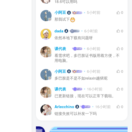
18.6可以用吗
小阿豆
5小时前
0
那我试下
dada
6小时前
0
依然本地下载有问题呀
课代表
6小时前
0
看需求吧，多巴胺证书版用着方便，不
用电脑。
小阿豆
6小时前
0
多巴胺是不是不如relaxin越狱呢
课代表
16小时前
0
已更新链接，现在可以正常下载啦。
Arlecchino
16小时前
0
链接失效可以补发一下吗