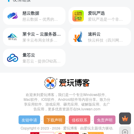
慈云数据
爱玩严选
慈云数据 – 优秀的云服务器服务商，提供最具有性价比的产品。慈云数据是开发者必不可少的良心云
爱玩严选是一个非常有保障且性价比极高的虚拟商城，包括但不限于苹果证书、技术指导、会员充值等多种虚拟服务！
莱卡云 – 云服务器提供商
速科云
莱卡云布局全球多个地理区域。提供服务有：境外云服务器、国内云服务器、独立服务器、服务器托管、CDN、SSL证书、游戏服务器等业务。
快云科技（四川网联快云科技有限公司）成立于2021年，主营互联网业务平台服务提供商。公司专注为用户提供低价高性能云计算产品，致力于云计算应用的易用性开发，并引导云计算在国内普及
量芯云
量芯云 - 提供CN2高速香港美国云服务器&专业高防服务器租用等云服务器供应商
欢迎来到爱玩博客，我们是一个专注Windows软件、
Mac软件、iOS软件、Android软件等内容分享。致力分
享应用软件、游戏应用、砸壳应用、破解版应用、去广
告应用，更多优质资源尽在bk.luvwan.com
友链申请
-
下载声明
-
侵权联系
-
免责声明
Copyright © 2023 - 2026 ·
爱玩博客
· 由
爱玩主题
强力驱动.