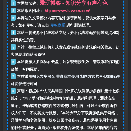
爱玩博客 - 知识分享有声有色
1
本网站名称：
2
本站永久网址：
https://www.luvwan.com/
3
本网站的文章部分内容可能来源于网络，仅供大家学习与参
考，如有侵权，请点击
侵权联系
进行删除处理。
4
本站一切资源不代表本站立场，并不代表本站赞同其观点和对
其真实性负责。
5
本站一律禁止以任何方式发布或转载任何违法的相关信息，访
客发现请向站长举报
6
本站资源大多存储在云盘，如发现链接失效，请联系我们我们
会第一时间更新。
7
本站采用
知识共享署名-非商业性使用-相同方式共享4.0国际许
可协议
进行许可
8
声明：根据中华人民共和国《计算机软件保护条例》第十七条
规定：“为了学习和研究软件内含的设计思想和原理，通过安装、
显示、传输或者存储软件等方式使用软件的，可以不经软件著作
权人许可，不向其支付报酬。”本站大部分下载资源收集于网络，
只做学习和交流使用，版权归原作者所有。若您需要使用非免费
的软件或服务，请购买正版授权并合法使用。本站发布的内容若