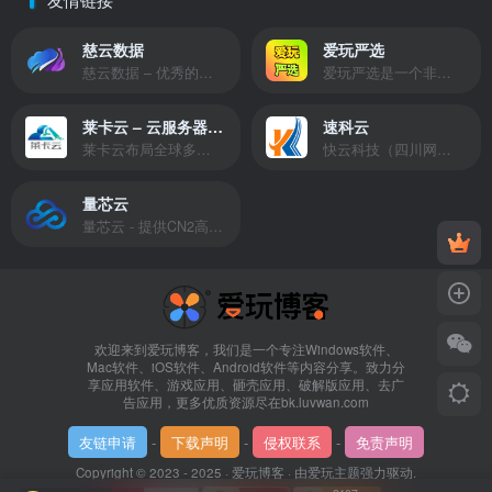
慈云数据
爱玩严选
慈云数据 – 优秀的云服务器服务商，提供最具有性价比的产品。慈云数据是开发者必不可少的良心云
爱玩严选是一个非常有保障且性价比极高的虚拟商城，包括但不限于苹果证书、技术指导、会员充值等多种虚拟服务！
莱卡云 – 云服务器提供商
速科云
莱卡云布局全球多个地理区域。提供服务有：境外云服务器、国内云服务器、独立服务器、服务器托管、CDN、SSL证书、游戏服务器等业务。
快云科技（四川网联快云科技有限公司）成立于2021年，主营互联网业务平台服务提供商。公司专注为用户提供低价高性能云计算产品，致力于云计算应用的易用性开发，并引导云计算在国内普及
量芯云
量芯云 - 提供CN2高速香港美国云服务器&专业高防服务器租用等云服务器供应商
欢迎来到爱玩博客，我们是一个专注Windows软件、
Mac软件、iOS软件、Android软件等内容分享。致力分
享应用软件、游戏应用、砸壳应用、破解版应用、去广
告应用，更多优质资源尽在bk.luvwan.com
友链申请
-
下载声明
-
侵权联系
-
免责声明
Copyright © 2023 - 2025 ·
爱玩博客
· 由
爱玩主题
强力驱动.