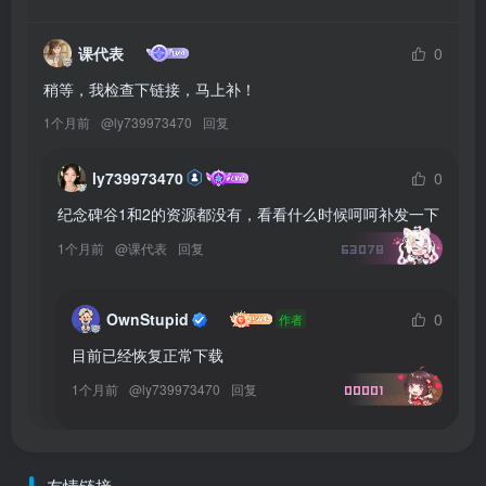
课代表
0
稍等，我检查下链接，马上补！
1个月前
@
ly739973470
回复
ly739973470
0
纪念碑谷1和2的资源都没有，看看什么时候呵呵补发一下
1个月前
@
课代表
回复
63078
OwnStupid
0
作者
目前已经恢复正常下载
1个月前
@
ly739973470
回复
00001
友情链接