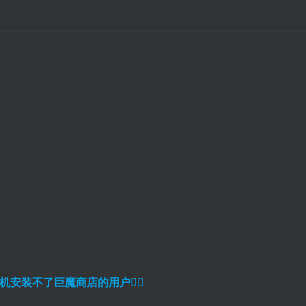
扫码登录即表示同意
机安装不了巨魔商店的用户
👈🏼