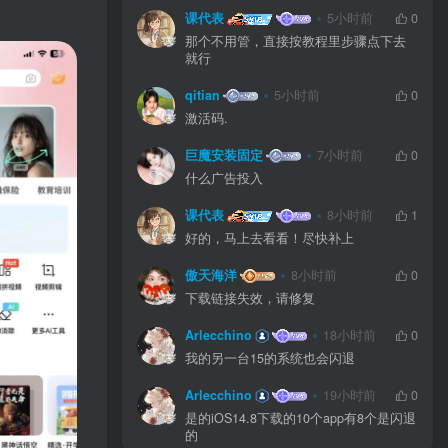
课代表
5小时前
0
那个不用管，直接按教程里步骤点下去
就行
qitian
5小时前
0
激活码.
巨魔安装固定
7小时前
0
什么广告投入
课代表
8小时前
1
好的，马上去看看！尽快补上
傲天海洋
8小时前
0
下载链接失效，请修复
Arlecchino
18小时前
0
我的另一台15的系统也会闪退
Arlecchino
19小时前
0
是的iOS14.8下载的10个app有8个是闪退
的