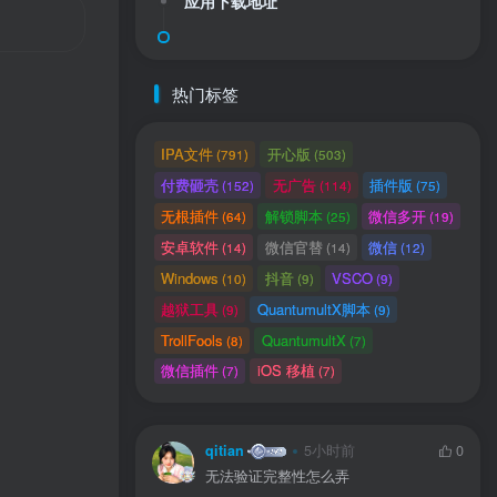
应用下载地址
热门标签
IPA文件
开心版
(791)
(503)
付费砸壳
无广告
插件版
(152)
(114)
(75)
无根插件
解锁脚本
微信多开
(64)
(25)
(19)
安卓软件
微信官替
微信
(14)
(14)
(12)
Windows
抖音
VSCO
(10)
(9)
(9)
用户协议
、
隐私声明
越狱工具
QuantumultX脚本
(9)
(9)
TrollFools
QuantumultX
(8)
(7)
微信插件
iOS 移植
(7)
(7)
qitian
5小时前
0
无法验证完整性怎么弄