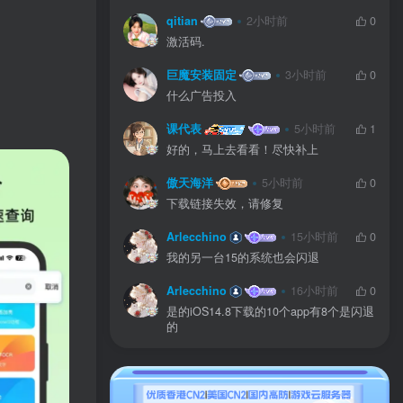
qitian
2小时前
0
激活码.
巨魔安装固定
3小时前
0
什么广告投入
课代表
5小时前
1
好的，马上去看看！尽快补上
傲天海洋
5小时前
0
下载链接失效，请修复
Arlecchino
15小时前
0
我的另一台15的系统也会闪退
Arlecchino
16小时前
0
是的iOS14.8下载的10个app有8个是闪退
的