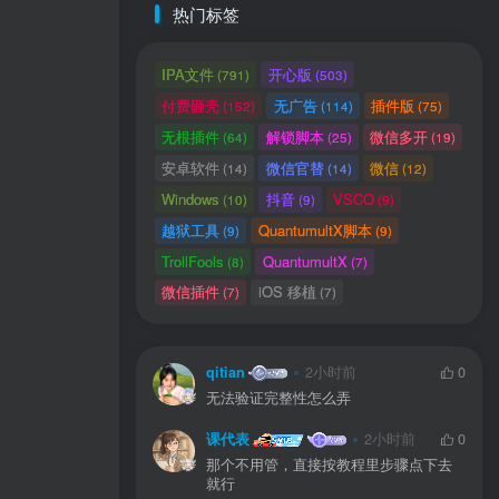
热门标签
IPA文件
开心版
(791)
(503)
付费砸壳
无广告
插件版
(152)
(114)
(75)
无根插件
解锁脚本
微信多开
(64)
(25)
(19)
安卓软件
微信官替
微信
(14)
(14)
(12)
Windows
抖音
VSCO
(10)
(9)
(9)
越狱工具
QuantumultX脚本
(9)
(9)
TrollFools
QuantumultX
(8)
(7)
微信插件
iOS 移植
(7)
(7)
用户协议
、
隐私声明
qitian
2小时前
0
无法验证完整性怎么弄
课代表
2小时前
0
那个不用管，直接按教程里步骤点下去
就行