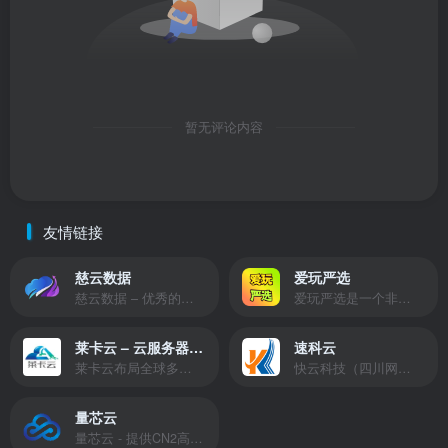
暂无评论内容
友情链接
慈云数据
爱玩严选
慈云数据 – 优秀的云服务器服务商，提供最具有性价比的产品。慈云数据是开发者必不可少的良心云
爱玩严选是一个非常有保障且性价比极高的虚拟商城，包括但不限于苹果证书、技术指导、会员充值等多种虚拟服务！
莱卡云 – 云服务器提供商
速科云
莱卡云布局全球多个地理区域。提供服务有：境外云服务器、国内云服务器、独立服务器、服务器托管、CDN、SSL证书、游戏服务器等业务。
快云科技（四川网联快云科技有限公司）成立于2021年，主营互联网业务平台服务提供商。公司专注为用户提供低价高性能云计算产品，致力于云计算应用的易用性开发，并引导云计算在国内普及
量芯云
量芯云 - 提供CN2高速香港美国云服务器&专业高防服务器租用等云服务器供应商