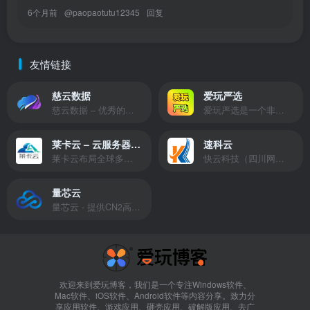
6个月前
@
paopaotutu12345
回复
友情链接
慈云数据
爱玩严选
慈云数据 – 优秀的云服务器服务商，提供最具有性价比的产品。慈云数据是开发者必不可少的良心云
爱玩严选是一个非常有保障且性价比极高的虚拟商城，包括但不限于苹果证书、技术指导、会员充值等多种虚拟服务！
莱卡云 – 云服务器提供商
速科云
莱卡云布局全球多个地理区域。提供服务有：境外云服务器、国内云服务器、独立服务器、服务器托管、CDN、SSL证书、游戏服务器等业务。
快云科技（四川网联快云科技有限公司）成立于2021年，主营互联网业务平台服务提供商。公司专注为用户提供低价高性能云计算产品，致力于云计算应用的易用性开发，并引导云计算在国内普及
量芯云
量芯云 - 提供CN2高速香港美国云服务器&专业高防服务器租用等云服务器供应商
欢迎来到爱玩博客，我们是一个专注Windows软件、
Mac软件、iOS软件、Android软件等内容分享。致力分
享应用软件、游戏应用、砸壳应用、破解版应用、去广