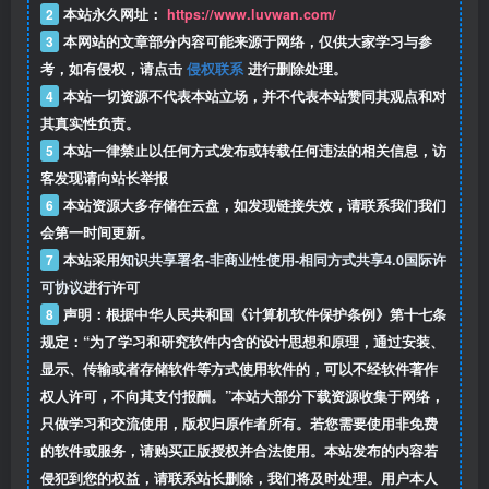
2
本站永久网址：
https://www.luvwan.com/
3
本网站的文章部分内容可能来源于网络，仅供大家学习与参
考，如有侵权，请点击
侵权联系
进行删除处理。
4
本站一切资源不代表本站立场，并不代表本站赞同其观点和对
其真实性负责。
5
本站一律禁止以任何方式发布或转载任何违法的相关信息，访
客发现请向站长举报
6
本站资源大多存储在云盘，如发现链接失效，请联系我们我们
会第一时间更新。
7
本站采用
知识共享署名-非商业性使用-相同方式共享4.0国际许
可协议
进行许可
8
声明：根据中华人民共和国《计算机软件保护条例》第十七条
规定：“为了学习和研究软件内含的设计思想和原理，通过安装、
显示、传输或者存储软件等方式使用软件的，可以不经软件著作
权人许可，不向其支付报酬。”本站大部分下载资源收集于网络，
只做学习和交流使用，版权归原作者所有。若您需要使用非免费
的软件或服务，请购买正版授权并合法使用。本站发布的内容若
侵犯到您的权益，请联系站长删除，我们将及时处理。用户本人