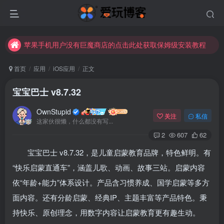
苹果手机用户没有巨魔商店的点击此处获取保姆级安装教程
未找到所需资源？欢迎提交您的需求，我们将尽快为您处理。
苹果手机用户没有巨魔商店的点击此处获取保姆级安装教程
首页
应用
iOS应用
正文
宝宝巴士 v8.7.32
OwnStupid
关注
私信
这家伙很懒，什么都没有写...
2
607
62
宝宝巴士 v8.7.32，是儿童启蒙教育品牌，特色鲜明。有
扫码登录
“快乐启蒙直通车”，涵盖儿歌、动画、故事三站。启蒙内容
使用
其它方式登录
或
注册
依“年龄+能力”体系设计。产品含习惯养成、国学启蒙等多方
面内容。还有分龄启蒙、经典IP、主题丰富等产品特色。秉
持快乐、原创理念，用数字内容让启蒙教育更有趣生动。