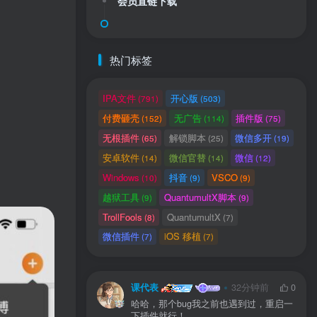
会员直链下载
热门标签
IPA文件
开心版
(791)
(503)
付费砸壳
无广告
插件版
(152)
(114)
(75)
无根插件
解锁脚本
微信多开
(65)
(25)
(19)
安卓软件
微信官替
微信
(14)
(14)
(12)
Windows
抖音
VSCO
(10)
(9)
(9)
用户协议
、
隐私声明
越狱工具
QuantumultX脚本
(9)
(9)
TrollFools
QuantumultX
(8)
(7)
微信插件
iOS 移植
(7)
(7)
课代表
32分钟前
0
哈哈，那个bug我之前也遇到过，重启一
下插件就行！