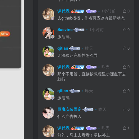
课代表
1小时前
0
去github找找，作者页应该有最新动态
Suevine
1小时前
0
激活码。
qitian
昨天
0
无法验证完整性怎么弄
课代表
昨天
0
那个不用管，直接按教程里步骤点下去
就行
qitian
昨天
0
激活码.
巨魔安装固定
昨天
0
什么广告投入
课代表
昨天
1
好的，马上去看看！尽快补上