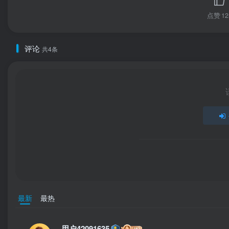
点赞
12
评论
共4条
最新
最热
用户42091635