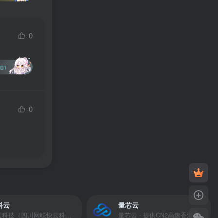
0
01
0
科云
量芯云
快云科技（四川网联快云科技有限公司）成立于2021年，主营互联网业务平台服务提供商。公司专注为用户提供低价高性能云计算产品，致力于云计算应用的易用性开发，并引导云计算在国内普及
量芯云 - 提供CN2高速香港美国云服务器&专业高防服务器租用等云服务器供应商