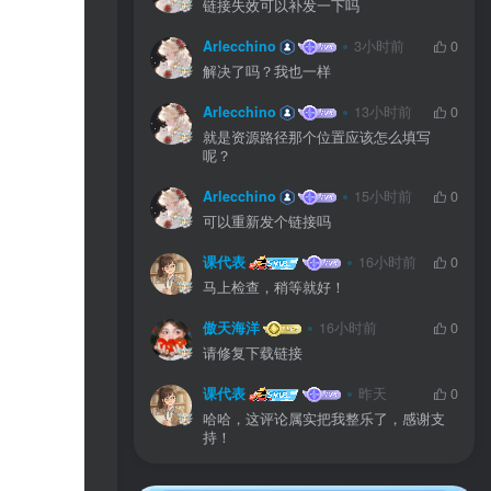
链接失效可以补发一下吗
Arlecchino
3小时前
0
解决了吗？我也一样
Arlecchino
13小时前
0
就是资源路径那个位置应该怎么填写
呢？
Arlecchino
15小时前
0
可以重新发个链接吗
课代表
16小时前
0
马上检查，稍等就好！
傲天海洋
16小时前
0
请修复下载链接
课代表
昨天
0
哈哈，这评论属实把我整乐了，感谢支
持！