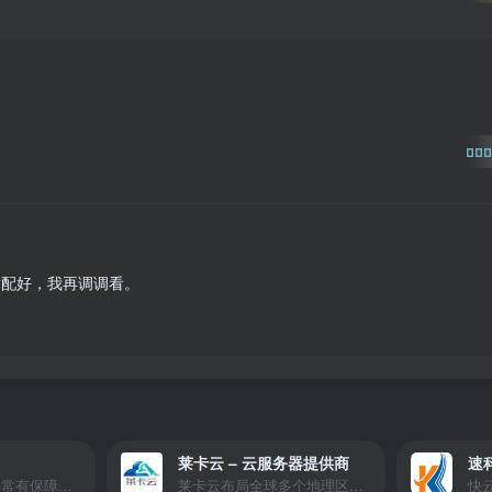
000
适配好，我再调调看。
莱卡云 – 云服务器提供商
速
爱玩严选是一个非常有保障且性价比极高的虚拟商城，包括但不限于苹果证书、技术指导、会员充值等多种虚拟服务！
莱卡云布局全球多个地理区域。提供服务有：境外云服务器、国内云服务器、独立服务器、服务器托管、CDN、SSL证书、游戏服务器等业务。