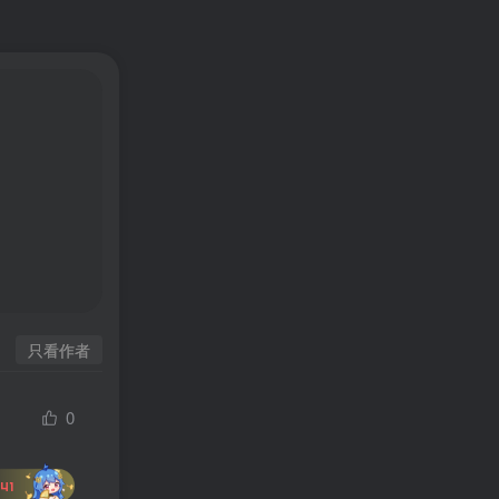
只看作者
0
41