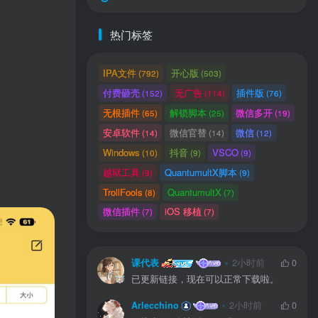
热门标签
IPA文件
开心版
(792)
(503)
付费砸壳
无广告
插件版
(152)
(114)
(76)
无根插件
解锁脚本
微信多开
(65)
(25)
(19)
安卓软件
微信官替
微信
(14)
(14)
(12)
Windows
抖音
VSCO
(10)
(9)
(9)
越狱工具
QuantumultX脚本
(9)
(9)
TrollFools
QuantumultX
(8)
(7)
用户协议
、
隐私声明
微信插件
iOS 移植
(7)
(7)
课代表
2小时前
0
已更新链接，现在可以正常下载啦。
Arlecchino
2小时前
0