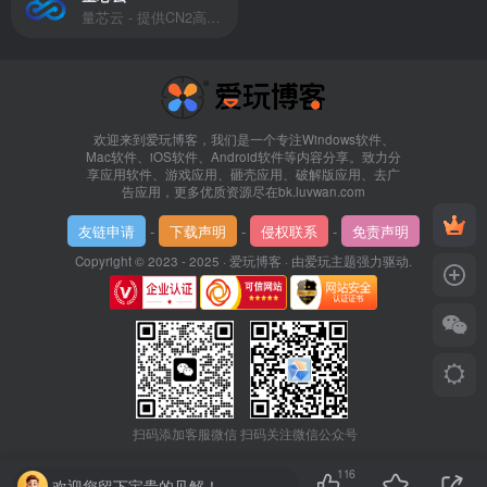
量芯云 - 提供CN2高速香港美国云服务器&专业高防服务器租用等云服务器供应商
欢迎来到爱玩博客，我们是一个专注Windows软件、
Mac软件、iOS软件、Android软件等内容分享。致力分
享应用软件、游戏应用、砸壳应用、破解版应用、去广
告应用，更多优质资源尽在bk.luvwan.com
友链申请
-
下载声明
-
侵权联系
-
免责声明
Copyright © 2023 - 2025 ·
爱玩博客
· 由
爱玩主题
强力驱动.
扫码添加客服微信
扫码关注微信公众号
116
欢迎您留下宝贵的见解！