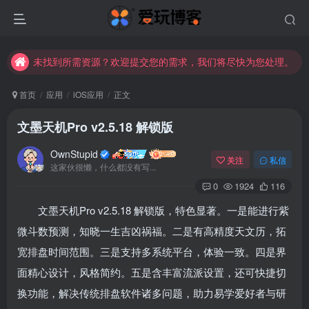
未找到所需资源？欢迎提交您的需求，我们将尽快为您处理。
苹果手机用户没有巨魔商店的点击此处获取保姆级安装教程
未找到所需资源？欢迎提交您的需求，我们将尽快为您处理。
苹果手机用户没有巨魔商店的点击此处获取保姆级安装教程
首页
应用
iOS应用
正文
文墨天机Pro v2.5.18 解锁版
OwnStupid
关注
私信
这家伙很懒，什么都没有写...
0
1924
116
文墨天机Pro v2.5.18 解锁版，特色显著。一是能进行紫
扫码登录
微斗数预测，知晓一生吉凶祸福。二是有高精度天文历，拓
使用
其它方式登录
或
注册
宽排盘时间范围。三是支持多系统平台，体验一致。四是界
面精心设计，风格简约。五是含丰富流派设置，还可快捷切
换功能，解决传统排盘软件诸多问题，助力易学爱好者与研