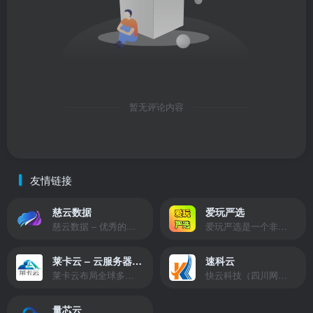
暂无评论内容
友情链接
慈云数据
爱玩严选
慈云数据 – 优秀的云服务器服务商，提供最具有性价比的产品。慈云数据是开发者必不可少的良心云
爱玩严选是一个非常有保障且性价比极高的虚拟商城，包括但不限于苹果证书、技术指导、会员充值等多种虚拟服务！
莱卡云 – 云服务器提供商
速科云
莱卡云布局全球多个地理区域。提供服务有：境外云服务器、国内云服务器、独立服务器、服务器托管、CDN、SSL证书、游戏服务器等业务。
快云科技（四川网联快云科技有限公司）成立于2021年，主营互联网业务平台服务提供商。公司专注为用户提供低价高性能云计算产品，致力于云计算应用的易用性开发，并引导云计算在国内普及
量芯云