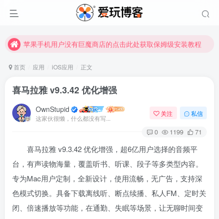
苹果手机用户没有巨魔商店的点击此处获取保姆级安装教程
未找到所需资源？欢迎提交您的需求，我们将尽快为您处理。
苹果手机用户没有巨魔商店的点击此处获取保姆级安装教程
首页
应用
iOS应用
正文
喜马拉雅 v9.3.42 优化增强
OwnStupid
关注
私信
这家伙很懒，什么都没有写...
0
1199
71
喜马拉雅 v9.3.42 优化增强，超6亿用户选择的音频平
扫码登录
台，有声读物海量，覆盖听书、听课、段子等多类型内容。
使用
其它方式登录
或
注册
专为Mac用户定制，全新设计，使用流畅，无广告，支持深
色模式切换。具备下载离线听、断点续播、私人FM、定时关
闭、倍速播放等功能，在通勤、失眠等场景，让无聊时间变