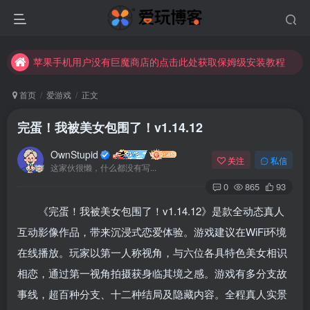
苹果手机用户没有巨魔商店的点击此处获取保姆级安装教程
未找到所需资源？欢迎提交您的需求，我们将尽快为您处理。
苹果手机用户没有巨魔商店的点击此处获取保姆级安装教程
首页
爱游戏
正文
完蛋！我被美女包围了！v1.14.12
OwnStupid
关注
私信
这家伙很懒，什么都没有写...
0
865
93
《完蛋！我被美女包围了！v1.14.12》是款全动态真人
登录
互动影像作品，带来沉浸式恋爱体验。游戏建议在WiFi环境
在线播放。玩家以第一人称视角，与六位各具特色美女相识
没有账号？立即注册
相恋，通过第一视角拍摄获身临其境之感。游戏有多分支故
用户名或邮箱
事线，超百种分支、十二种结局及隐藏内容。全程真人实景