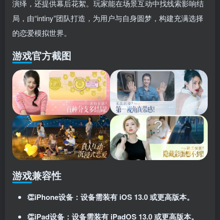
演绎，还提供幕后花絮。玩家能在场景互动中找线索影响结
登录密码
局，由“intiny”团队打造，为用户与自身圆梦，构建充满选择
找回密码
记住登录
的恋爱模拟世界。
登录
游戏官方截图
社交账号登录
使用社交账号登录即表示同意
用户协议
、
隐私声明
游戏兼容性
👏iPhone设备：设备需装有 iOS 13.0 或更高版本。
👏iPad设备：设备需装有 iPadOS 13.0 或更高版本。