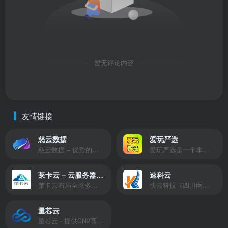
暂无评论内容
友情链接
慈云数据
爱玩严选
慈云数据 – 优秀的云服务器服务商，提供最具有性价比的产品。慈云数据是开发者必不可少的良心云
爱玩严选是一个非常有保障且性价比极高的虚拟商城，包括但不限于苹果证书、技术指导、会员充值等多种虚拟服务！
莱卡云 – 云服务器提供商
速科云
莱卡云布局全球多个地理区域。提供服务有：境外云服务器、国内云服务器、独立服务器、服务器托管、CDN、SSL证书、游戏服务器等业务。
快云科技（四川网联快云科技有限公司）成立于2021年，主营互联网业务平台服务提供商。公司专注为用户提供低价高性能云计算产品，致力于云计算应用的易用性开发，并引导云计算在国内普及
量芯云
量芯云 - 提供CN2高速香港美国云服务器&专业高防服务器租用等云服务器供应商