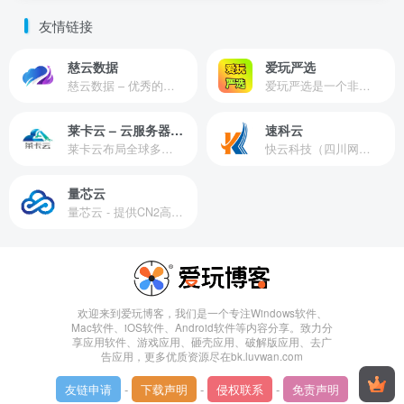
友情链接
慈云数据
爱玩严选
慈云数据 – 优秀的云服务器服务商，提供最具有性价比的产品。慈云数据是开发者必不可少的良心云
爱玩严选是一个非常有保障且性价比极高的虚拟商城，包括但不限于苹果证书、技术指导、会员充值等多种虚拟服务！
莱卡云 – 云服务器提供商
速科云
莱卡云布局全球多个地理区域。提供服务有：境外云服务器、国内云服务器、独立服务器、服务器托管、CDN、SSL证书、游戏服务器等业务。
快云科技（四川网联快云科技有限公司）成立于2021年，主营互联网业务平台服务提供商。公司专注为用户提供低价高性能云计算产品，致力于云计算应用的易用性开发，并引导云计算在国内普及
量芯云
量芯云 - 提供CN2高速香港美国云服务器&专业高防服务器租用等云服务器供应商
欢迎来到爱玩博客，我们是一个专注Windows软件、
Mac软件、iOS软件、Android软件等内容分享。致力分
享应用软件、游戏应用、砸壳应用、破解版应用、去广
告应用，更多优质资源尽在bk.luvwan.com
友链申请
-
下载声明
-
侵权联系
-
免责声明