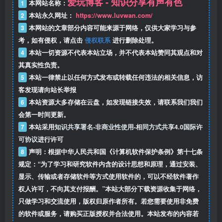
爱玩博客 - 知识分享有声有色
1
本网站名称：
2
本站永久网址：
https://www.luvwan.com/
3
本网站的文章部分内容可能来源于网络，仅供大家学习与参
考，如有侵权，请点击
侵权联系
进行删除处理。
4
本站一切资源不代表本站立场，并不代表本站赞同其观点和对
其真实性负责。
5
本站一律禁止以任何方式发布或转载任何违法的相关信息，访
客发现请向站长举报
6
本站资源大多存储在云盘，如发现链接失效，请联系我们我们
会第一时间更新。
7
本站采用
知识共享署名-非商业性使用-相同方式共享4.0国际许
可协议
进行许可
8
声明：根据中华人民共和国《计算机软件保护条例》第十七条
规定：“为了学习和研究软件内含的设计思想和原理，通过安装、
显示、传输或者存储软件等方式使用软件的，可以不经软件著作
权人许可，不向其支付报酬。”本站大部分下载资源收集于网络，
只做学习和交流使用，版权归原作者所有。若您需要使用非免费
的软件或服务，请购买正版授权并合法使用。本站发布的内容若