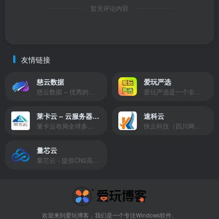
暂无评论内容
友情链接
慈云数据
爱玩严选
慈云数据 – 优秀的云服务器服务商，提供最具有性价比的产品。慈云数据是开发者必不可少的良心云
爱玩严选是一个非常有保障且性价比极高的虚拟商城，包括但不限于苹果证书、技术指导、会员充值等多种虚拟服务！
莱卡云 – 云服务器提供商
速科云
莱卡云布局全球多个地理区域。提供服务有：境外云服务器、国内云服务器、独立服务器、服务器托管、CDN、SSL证书、游戏服务器等业务。
快云科技（四川网联快云科技有限公司）成立于2021年，主营互联网业务平台服务提供商。公司专注为用户提供低价高性能云计算产品，致力于云计算应用的易用性开发，并引导云计算在国内普及
量芯云
量芯云 - 提供CN2高速香港美国云服务器&专业高防服务器租用等云服务器供应商
欢迎来到爱玩博客，我们是一个专注Windows软件、