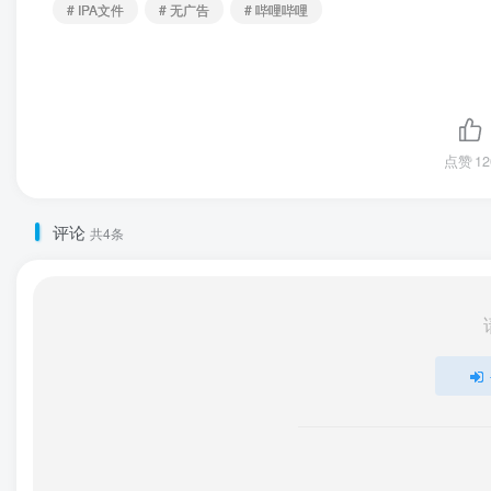
# IPA文件
# 无广告
# 哔哩哔哩
点赞
12
评论
共4条