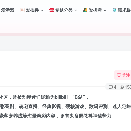
爱游戏
爱插件
专题分类
爱折腾
需求提
关注
4
15
常被动漫迷们昵称为bilibili，”B站”，
精彩番剧、萌宅直播、经典影视、硬核游戏、数码评测、迷人宅
扫码登录
党萌宠养成等海量精彩内容，更有鬼畜调教等神秘势力
使用
其它方式登录
或
注册