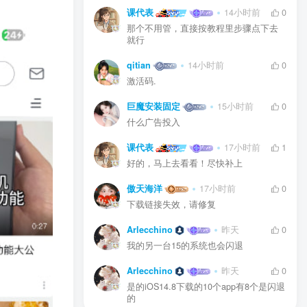
课代表
14小时前
0
那个不用管，直接按教程里步骤点下去
就行
qitian
14小时前
0
激活码.
巨魔安装固定
15小时前
0
什么广告投入
课代表
17小时前
1
好的，马上去看看！尽快补上
傲天海洋
17小时前
0
下载链接失效，请修复
Arlecchino
昨天
0
我的另一台15的系统也会闪退
Arlecchino
昨天
0
是的iOS14.8下载的10个app有8个是闪退
的