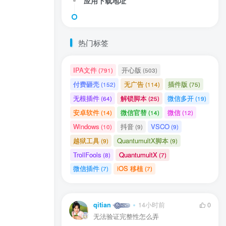
应用下载地址
热门标签
IPA文件
开心版
(791)
(503)
付费砸壳
无广告
插件版
(152)
(114)
(75)
送
获取验证码
无根插件
解锁脚本
微信多开
“验证码”
(64)
(25)
(19)
安卓软件
微信官替
微信
(14)
(14)
(12)
Windows
抖音
VSCO
(10)
(9)
(9)
越狱工具
QuantumultX脚本
(9)
(9)
录
TrollFools
QuantumultX
(8)
(7)
微信插件
iOS 移植
(7)
(7)
用户协议
、
隐私声明
qitian
14小时前
0
无法验证完整性怎么弄